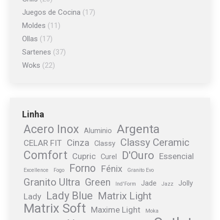
Juegos de Cocina
(17)
Moldes
(11)
Ollas
(17)
Sartenes
(37)
Woks
(22)
Linha
Argenta
Acero Inox
Aluminio
Classy Ceramic
Cinza
CELAR FIT
Classy
Comfort
D'Ouro
Cupric
Essencial
Curel
Forno
Fénix
Excellence
Fogo
Granito Evo
Granito Ultra
Green
Jade
Jolly
Ind'Form
Jazz
Lady Blue
Matrix Light
Lady
Matrix Soft
Maxime Light
Moka