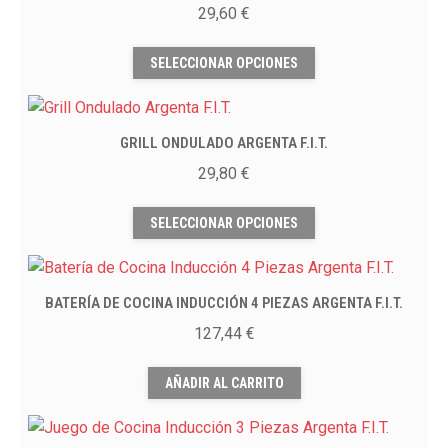
29,60
€
Este
SELECCIONAR OPCIONES
producto
tiene
múltiples
GRILL ONDULADO ARGENTA F.I.T.
variantes.
Las
29,80
€
opciones
Este
se
SELECCIONAR OPCIONES
producto
pueden
tiene
elegir
múltiples
en
BATERÍA DE COCINA INDUCCIÓN 4 PIEZAS ARGENTA F.I.T.
variantes.
la
Las
127,44
€
página
opciones
de
se
AÑADIR AL CARRITO
producto
pueden
elegir