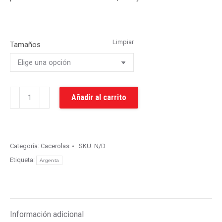
Limpiar
Tamaños
Cacerola
Añadir al carrito
Argenta
F.I.T.
cantidad
Categoría:
Cacerolas
SKU:
N/D
Etiqueta:
Argenta
Información adicional