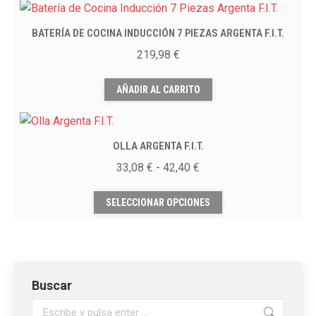
elegir
en
BATERÍA DE COCINA INDUCCIÓN 7 PIEZAS ARGENTA F.I.T.
la
219,98
€
página
de
AÑADIR AL CARRITO
producto
OLLA ARGENTA F.I.T.
Rango
33,08
€
-
42,40
€
de
Este
precios:
SELECCIONAR OPCIONES
producto
desde
tiene
33,08 €
múltiples
hasta
variantes.
42,40 €
Las
Buscar
opciones
Buscar:
se