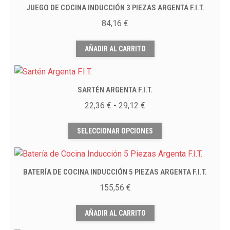
en
JUEGO DE COCINA INDUCCIÓN 3 PIEZAS ARGENTA F.I.T.
la
84,16
€
página
de
AÑADIR AL CARRITO
producto
SARTÉN ARGENTA F.I.T.
Rango
22,36
€
-
29,12
€
de
Este
precios:
SELECCIONAR OPCIONES
producto
desde
tiene
22,36 €
múltiples
hasta
BATERÍA DE COCINA INDUCCIÓN 5 PIEZAS ARGENTA F.I.T.
variantes.
29,12 €
Las
155,56
€
opciones
se
AÑADIR AL CARRITO
pueden