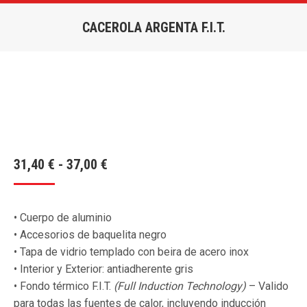
CACEROLA ARGENTA F.I.T.
Estás aquí:
Rango
31,40
€
-
37,00
€
de
precios:
• Cuerpo de aluminio
desde
• Accesorios de baquelita negro
31,40 €
• Tapa de vidrio templado con beira de acero inox
hasta
• Interior y Exterior: antiadherente gris
37,00 €
• Fondo térmico F.I.T.
(Full Induction Technology)
– Valido
para todas las fuentes de calor, incluyendo inducción