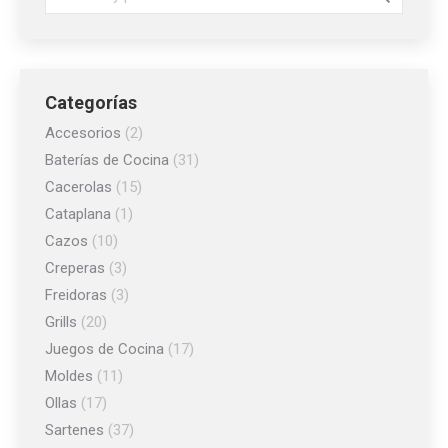
pueden
elegir
en
la
Categorías
página
Accesorios
(2)
de
Baterías de Cocina
(31)
producto
Cacerolas
(15)
Cataplana
(1)
Cazos
(10)
Creperas
(3)
Freidoras
(3)
Grills
(20)
Juegos de Cocina
(17)
Moldes
(11)
Ollas
(17)
Sartenes
(37)