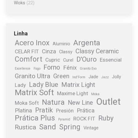
Woks
(22)
Linha
Argenta
Acero Inox
Aluminio
Classy Ceramic
Cinza
CELAR FIT
Classy
Comfort
D'Ouro
Cupric
Essencial
Curel
Forno
Fénix
Excellence
Fogo
Granito Evo
Granito Ultra
Green
Jade
Jolly
Ind'Form
Jazz
Lady Blue
Matrix Light
Lady
Matrix Soft
Maxime Light
Moka
Outlet
Natura
New Line
Moka Soft
Pratik
Platina
Prática
Presión
Prática Plus
Ruby
ROCK FIT
Pyramid
Sand
Spring
Rustica
Vintage