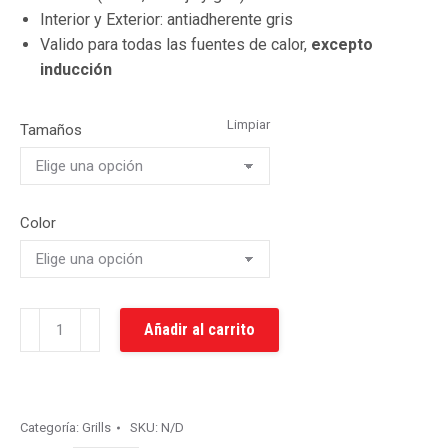
Interior y Exterior: antiadherente gris
Valido para todas las fuentes de calor,
excepto
inducción
Limpiar
Tamaños
Color
Grill
Añadir al carrito
Liso
Matrix
Soft
cantidad
Categoría:
Grills
SKU:
N/D