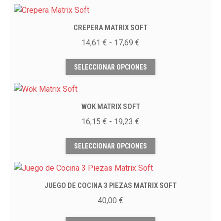
tiene
elegir
múltiples
en
CREPERA MATRIX SOFT
variantes.
la
Las
Rango
14,61
€
-
17,69
€
página
opciones
de
Este
de
se
precios:
SELECCIONAR OPCIONES
producto
producto
pueden
desde
tiene
elegir
14,61 €
múltiples
en
hasta
WOK MATRIX SOFT
variantes.
la
17,69 €
Las
Rango
16,15
€
-
19,23
€
página
opciones
de
Este
de
se
precios:
SELECCIONAR OPCIONES
producto
producto
pueden
desde
tiene
elegir
16,15 €
múltiples
en
hasta
JUEGO DE COCINA 3 PIEZAS MATRIX SOFT
variantes.
la
19,23 €
Las
40,00
€
página
opciones
Este
de