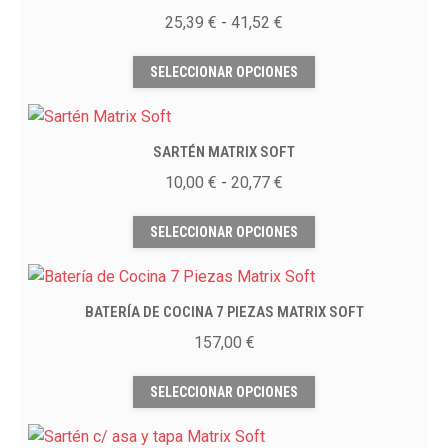
38,45 €
Las
Rango
25,39
€
-
41,52
€
opciones
de
Este
se
precios:
SELECCIONAR OPCIONES
producto
pueden
desde
tiene
elegir
25,39 €
múltiples
en
hasta
SARTÉN MATRIX SOFT
variantes.
la
41,52 €
Las
Rango
10,00
€
-
20,77
€
página
opciones
de
Este
de
se
precios:
SELECCIONAR OPCIONES
producto
producto
pueden
desde
tiene
elegir
10,00 €
múltiples
en
hasta
BATERÍA DE COCINA 7 PIEZAS MATRIX SOFT
variantes.
la
20,77 €
Las
157,00
€
página
opciones
Este
de
se
SELECCIONAR OPCIONES
producto
producto
pueden
tiene
elegir