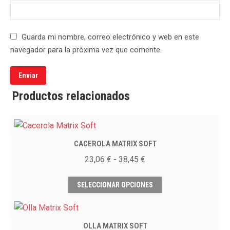
Guarda mi nombre, correo electrónico y web en este
navegador para la próxima vez que comente.
Productos relacionados
CACEROLA MATRIX SOFT
Rango
23,06
€
-
38,45
€
de
Este
precios:
SELECCIONAR OPCIONES
producto
desde
tiene
23,06 €
múltiples
hasta
OLLA MATRIX SOFT
variantes.