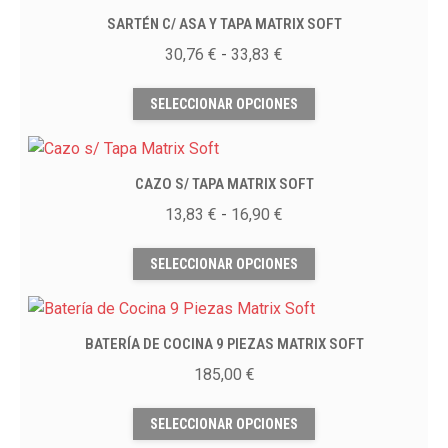
múltiples
en
SARTÉN C/ ASA Y TAPA MATRIX SOFT
variantes.
la
Las
Rango
30,76
€
-
33,83
€
página
opciones
de
Este
de
se
precios:
SELECCIONAR OPCIONES
producto
producto
pueden
desde
tiene
elegir
30,76 €
múltiples
en
hasta
CAZO S/ TAPA MATRIX SOFT
variantes.
la
33,83 €
Las
Rango
13,83
€
-
16,90
€
página
opciones
de
Este
de
se
precios:
SELECCIONAR OPCIONES
producto
producto
pueden
desde
tiene
elegir
13,83 €
múltiples
en
hasta
BATERÍA DE COCINA 9 PIEZAS MATRIX SOFT
variantes.
la
16,90 €
Las
185,00
€
página
opciones
Este
de
se
SELECCIONAR OPCIONES
producto
producto
pueden