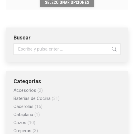
se
SELECCIONAR OPCIONES
producto
producto
pueden
tiene
elegir
múltiples
en
variantes.
la
Las
Buscar
página
opciones
de
Buscar:
se
producto
pueden
elegir
en
la
Categorías
página
Accesorios
(2)
de
Baterías de Cocina
(31)
producto
Cacerolas
(15)
Cataplana
(1)
Cazos
(10)
Creperas
(3)