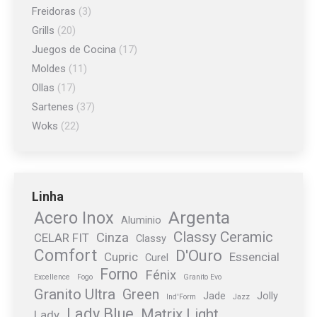
Freidoras
(3)
Grills
(20)
Juegos de Cocina
(17)
Moldes
(11)
Ollas
(17)
Sartenes
(37)
Woks
(22)
Linha
Argenta
Acero Inox
Aluminio
Classy Ceramic
Cinza
CELAR FIT
Classy
Comfort
D'Ouro
Cupric
Essencial
Curel
Forno
Fénix
Excellence
Fogo
Granito Evo
Granito Ultra
Green
Jade
Jolly
Ind'Form
Jazz
Lady Blue
Matrix Light
Lady