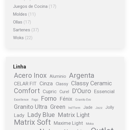
Juegos de Cocina
(17)
Moldes
(11)
Ollas
(17)
Sartenes
(37)
Woks
(22)
Linha
Argenta
Acero Inox
Aluminio
Classy Ceramic
Cinza
CELAR FIT
Classy
Comfort
D'Ouro
Cupric
Essencial
Curel
Forno
Fénix
Excellence
Fogo
Granito Evo
Granito Ultra
Green
Jade
Jolly
Ind'Form
Jazz
Lady Blue
Matrix Light
Lady
Matrix Soft
Maxime Light
Moka