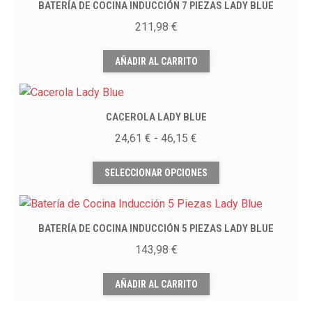
BATERÍA DE COCINA INDUCCIÓN 7 PIEZAS LADY BLUE
variantes.
la
Las
211,98
€
página
opciones
de
se
AÑADIR AL CARRITO
producto
pueden
elegir
en
CACEROLA LADY BLUE
la
Rango
24,61
€
-
46,15
€
página
de
Este
de
precios:
SELECCIONAR OPCIONES
producto
producto
desde
tiene
24,61 €
múltiples
hasta
BATERÍA DE COCINA INDUCCIÓN 5 PIEZAS LADY BLUE
variantes.
46,15 €
Las
143,98
€
opciones
se
AÑADIR AL CARRITO
pueden