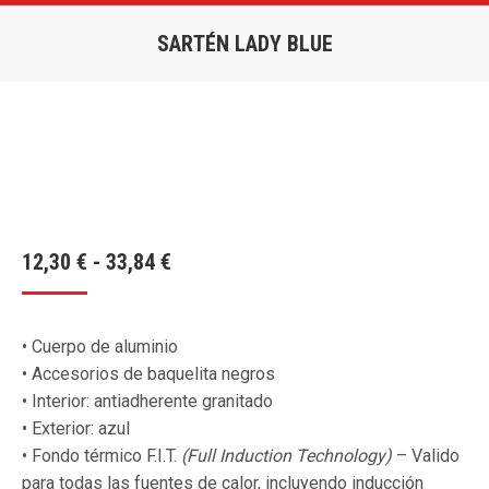
SARTÉN LADY BLUE
Estás aquí:
Rango
12,30
€
-
33,84
€
de
precios:
• Cuerpo de aluminio
desde
• Accesorios de baquelita negros
12,30 €
• Interior: antiadherente granitado
hasta
• Exterior: azul
33,84 €
• Fondo térmico F.I.T.
(Full Induction Technology)
– Valido
para todas las fuentes de calor, incluyendo inducción