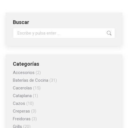
elegir
en
la
Buscar
página
de
Buscar:
producto
Categorías
Accesorios
(2)
Baterías de Cocina
(31)
Cacerolas
(15)
Cataplana
(1)
Cazos
(10)
Creperas
(3)
Freidoras
(3)
Grills
(20)