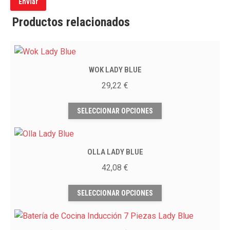
Productos relacionados
WOK LADY BLUE
29,22
€
Este
SELECCIONAR OPCIONES
producto
tiene
múltiples
OLLA LADY BLUE
variantes.
Las
42,08
€
opciones
Este
se
SELECCIONAR OPCIONES
producto
pueden
tiene
elegir
múltiples
en