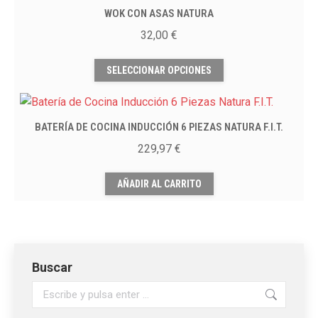
en
hasta
WOK CON ASAS NATURA
variantes.
la
39,00 €
Las
32,00
€
página
opciones
Este
de
se
SELECCIONAR OPCIONES
producto
producto
pueden
tiene
elegir
múltiples
en
BATERÍA DE COCINA INDUCCIÓN 6 PIEZAS NATURA F.I.T.
variantes.
la
Las
229,97
€
página
opciones
de
se
AÑADIR AL CARRITO
producto
pueden
elegir
en
la
Buscar
página
de
Buscar:
producto