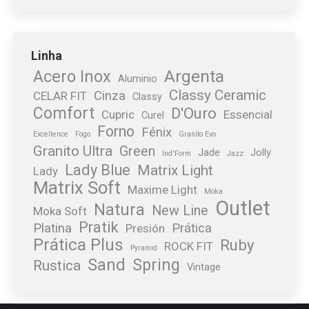
Linha
Argenta
Acero Inox
Aluminio
Classy Ceramic
Cinza
CELAR FIT
Classy
Comfort
D'Ouro
Cupric
Essencial
Curel
Forno
Fénix
Excellence
Fogo
Granito Evo
Granito Ultra
Green
Jade
Jolly
Ind'Form
Jazz
Lady Blue
Matrix Light
Lady
Matrix Soft
Maxime Light
Moka
Outlet
Natura
New Line
Moka Soft
Pratik
Platina
Prática
Presión
Prática Plus
Ruby
ROCK FIT
Pyramid
Sand
Spring
Rustica
Vintage