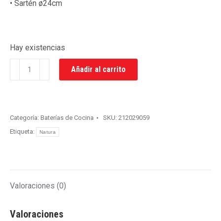
• Sartén ø24cm
Hay existencias
Batería
Añadir al carrito
de
Cocina
Inducción
5
Categoría:
Baterías de Cocina
SKU:
212029059
Piezas
Etiqueta:
Natura
Natura
F.I.T.
cantidad
Valoraciones (0)
Valoraciones