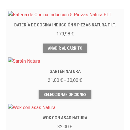
BATERÍA DE COCINA INDUCCIÓN 5 PIEZAS NATURA F.I.T.
179,98
€
AÑADIR AL CARRITO
SARTÉN NATURA
Rango
21,00
€
-
30,00
€
de
Este
precios:
SELECCIONAR OPCIONES
producto
desde
tiene
21,00 €
múltiples
hasta
WOK CON ASAS NATURA
variantes.
30,00 €
Las
32,00
€