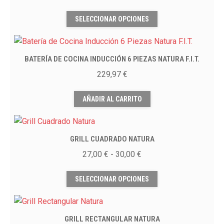
opciones
Este
se
SELECCIONAR OPCIONES
producto
pueden
tiene
elegir
múltiples
en
BATERÍA DE COCINA INDUCCIÓN 6 PIEZAS NATURA F.I.T.
variantes.
la
Las
229,97
€
página
opciones
de
se
AÑADIR AL CARRITO
producto
pueden
elegir
en
GRILL CUADRADO NATURA
la
Rango
27,00
€
-
30,00
€
página
de
Este
de
precios:
SELECCIONAR OPCIONES
producto
producto
desde
tiene
27,00 €
múltiples
hasta
GRILL RECTANGULAR NATURA
variantes.