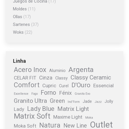
Juegos de Cocina
(17)
Moldes
(11)
Ollas
(17)
Sartenes
(37)
Woks
(22)
Linha
Argenta
Acero Inox
Aluminio
Classy Ceramic
Cinza
CELAR FIT
Classy
Comfort
D'Ouro
Cupric
Essencial
Curel
Forno
Fénix
Excellence
Fogo
Granito Evo
Granito Ultra
Green
Jade
Jolly
Ind'Form
Jazz
Lady Blue
Matrix Light
Lady
Matrix Soft
Maxime Light
Moka
Outlet
Natura
New Line
Moka Soft